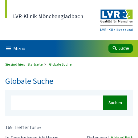
Direkt zum Inhalt
LVR-Klinik Mönchengladbach
Menü
Suche
Sie sind hier:
Startseite
Globale Suche
Globale Suche
Suchen
169 Treffer für »«
In Ergebnissen blättern:
Relevanz
|
Aktualität