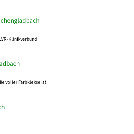
önchengladbach
LVR-Klinikverbund
ladbach
ie voller Farbklekse ist
ch