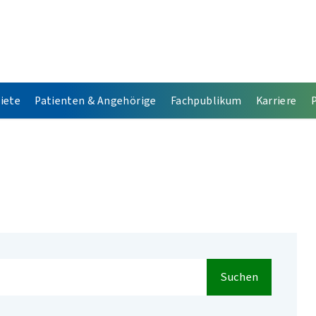
iete
Patienten & Angehörige
Fachpublikum
Karriere
Suchen