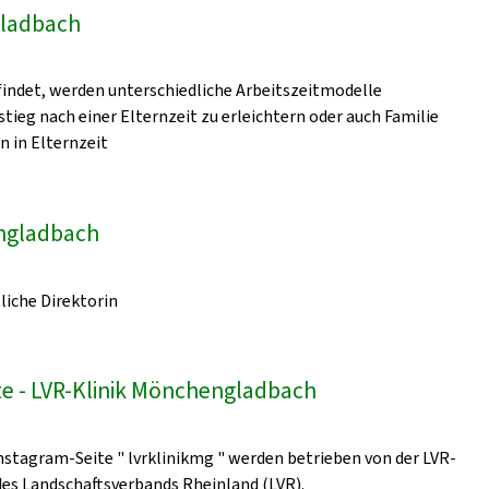
gladbach
indet, werden unterschiedliche Arbeitszeitmodelle
ieg nach einer Elternzeit zu erleichtern oder auch Familie
n in Elternzeit
engladbach
liche Direktorin
e - LVR-Klinik Mönchengladbach
nstagram-Seite " lvrklinikmg " werden betrieben von der LVR-
 des Landschaftsverbands Rheinland (LVR).