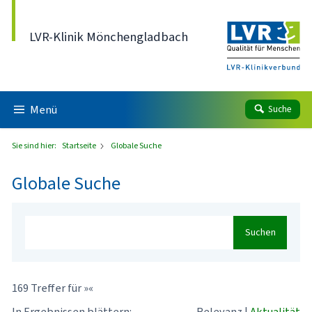
Direkt zum Inhalt
LVR-Klinik Mönchengladbach
Menü
Suche
Sie sind hier:
Startseite
Globale Suche
Globale Suche
Suchen
169 Treffer für »«
In Ergebnissen blättern:
Relevanz
|
Aktualität