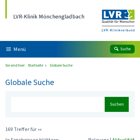
Direkt zum Inhalt
LVR-Klinik Mönchengladbach
Menü
Suche
Sie sind hier:
Startseite
Globale Suche
Globale Suche
Suchen
169 Treffer für »«
In Ergebnissen blättern:
Relevanz
|
Aktualität