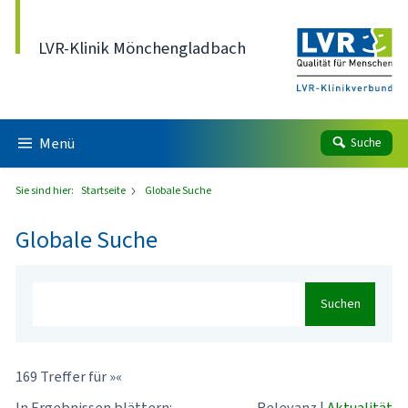
Direkt zum Inhalt
LVR-Klinik Mönchengladbach
Menü
Suche
Sie sind hier:
Startseite
Globale Suche
Globale Suche
Suchen
169 Treffer für »«
In Ergebnissen blättern:
Relevanz
|
Aktualität