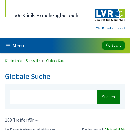
Direkt zum Inhalt
LVR-Klinik Mönchengladbach
Menü
Suche
Sie sind hier:
Startseite
Globale Suche
Globale Suche
Suchen
169 Treffer für »«
In Ergebnissen blättern:
Relevanz
|
Aktualität