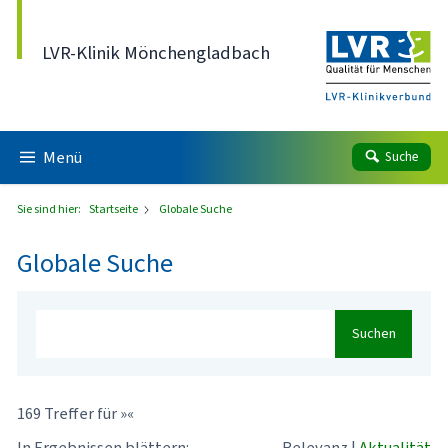
Direkt zum Inhalt
LVR-Klinik Mönchengladbach
Menü
Suche
Sie sind hier:
Startseite
Globale Suche
Globale Suche
Suchen
169 Treffer für »«
In Ergebnissen blättern:
Relevanz
|
Aktualität