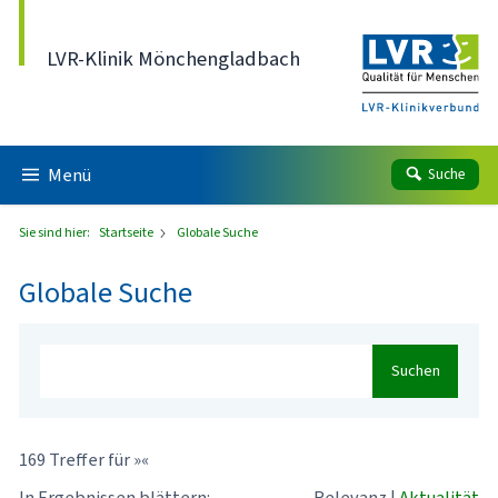
Direkt zum Inhalt
LVR-Klinik Mönchengladbach
Menü
Suche
Sie sind hier:
Startseite
Globale Suche
Globale Suche
Suchen
169 Treffer für »«
In Ergebnissen blättern:
Relevanz
|
Aktualität