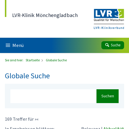
Direkt zum Inhalt
LVR-Klinik Mönchengladbach
Menü
Suche
Sie sind hier:
Startseite
Globale Suche
Globale Suche
Suchen
169 Treffer für »«
In Ergebnissen blättern:
Relevanz
|
Aktualität