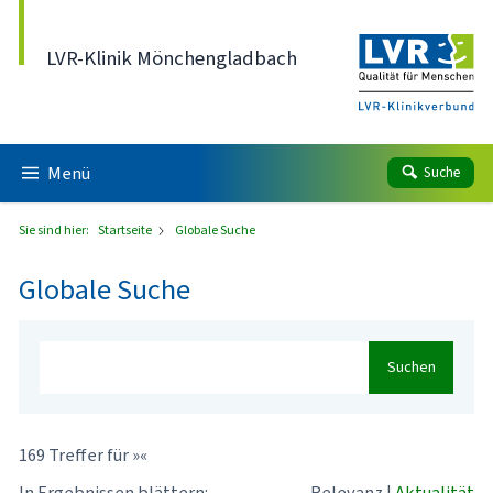
Direkt zum Inhalt
LVR-Klinik Mönchengladbach
Menü
Suche
Sie sind hier:
Startseite
Globale Suche
Globale Suche
Suchen
169 Treffer für »«
In Ergebnissen blättern:
Relevanz
|
Aktualität