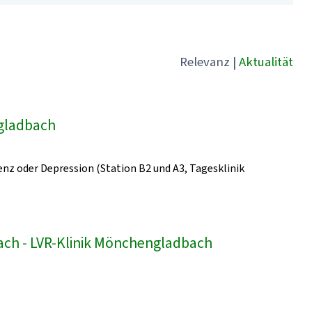
Relevanz
|
Aktualität
ngladbach
z oder Depression (Station B2 und A3, Tagesklinik
bach - LVR-Klinik Mönchengladbach