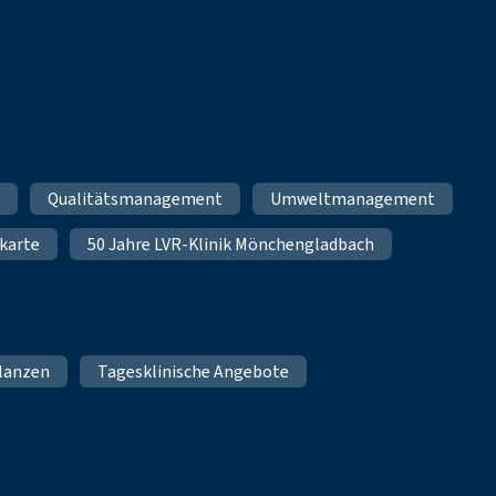
m
Qualitätsmanagement
Umweltmanagement
karte
50 Jahre LVR-Klinik Mönchengladbach
lanzen
Tagesklinische Angebote