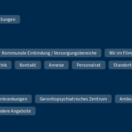
ltungen
Kommunale Einbindung / Versorgungsbereiche
Wir im Fil
thik
Kontakt
Anreise
Personalrat
Standort
erkrankungen
Gerontopsychiatrisches Zentrum
Ambu
ndere Angebote