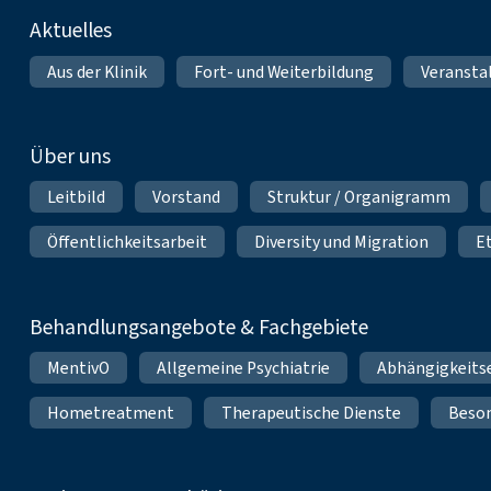
Fußnavigation
Aktuelles
Aus der Klinik
Fort- und Weiterbildung
Veransta
Über uns
Leitbild
Vorstand
Struktur / Organigramm
Öffentlichkeitsarbeit
Diversity und Migration
E
Behandlungsangebote & Fachgebiete
MentivO
Allgemeine Psychiatrie
Abhängigkeits
Hometreatment
Therapeutische Dienste
Beso