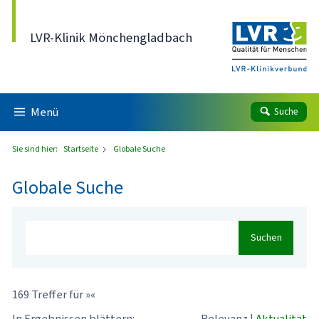
Direkt zum Inhalt
LVR-Klinik Mönchengladbach
Menü
Suche
Sie sind hier:
Startseite
Globale Suche
Globale Suche
Suchen
169 Treffer für »«
In Ergebnissen blättern:
Relevanz
|
Aktualität