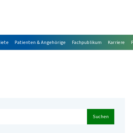
iete
Patienten & Angehörige
Fachpublikum
Karriere
Suchen