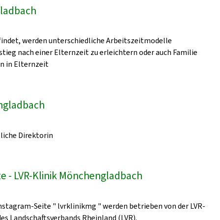
gladbach
indet, werden unterschiedliche Arbeitszeitmodelle
ieg nach einer Elternzeit zu erleichtern oder auch Familie
n in Elternzeit
engladbach
liche Direktorin
e - LVR-Klinik Mönchengladbach
nstagram-Seite " lvrklinikmg " werden betrieben von der LVR-
 des Landschaftsverbands Rheinland (LVR).