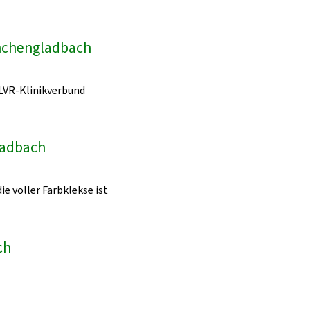
önchengladbach
LVR-Klinikverbund
ladbach
ie voller Farbklekse ist
ch