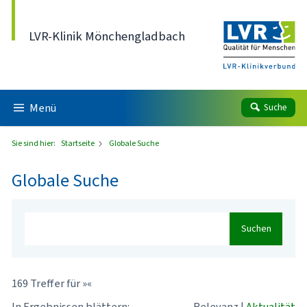
Direkt zum Inhalt
LVR-Klinik Mönchengladbach
Menü
Suche
Sie sind hier:
Startseite
Globale Suche
Globale Suche
Suchen
169 Treffer für »«
In Ergebnissen blättern:
Relevanz
|
Aktualität