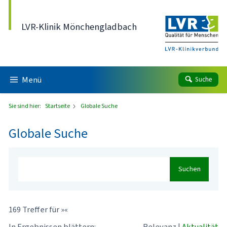
Direkt zum Inhalt
LVR-Klinik Mönchengladbach
Menü
Suche
Sie sind hier:
Startseite
Globale Suche
Globale Suche
Suchen
169 Treffer für »«
In Ergebnissen blättern:
Relevanz
|
Aktualität