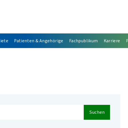
iete
Patienten & Angehörige
Fachpublikum
Karriere
Suchen