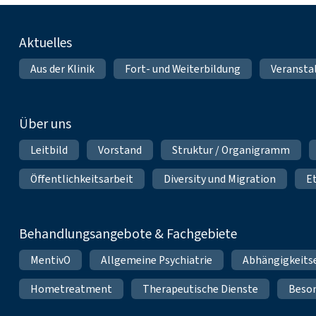
Fußnavigation
Aktuelles
Aus der Klinik
Fort- und Weiterbildung
Veransta
Über uns
Leitbild
Vorstand
Struktur / Organigramm
Öffentlichkeitsarbeit
Diversity und Migration
E
Behandlungsangebote & Fachgebiete
MentivO
Allgemeine Psychiatrie
Abhängigkeits
Hometreatment
Therapeutische Dienste
Beso