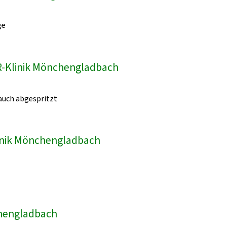
ge
VR-Klinik Mönchengladbach
auch abgespritzt
linik Mönchengladbach
chengladbach