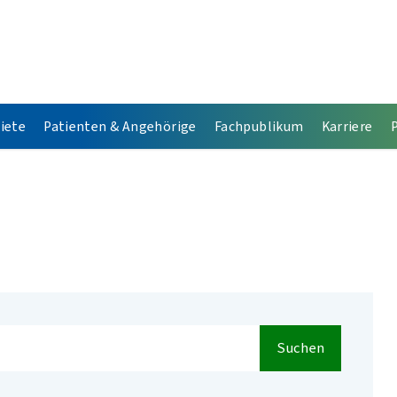
iete
Patienten & Angehörige
Fachpublikum
Karriere
Suchen