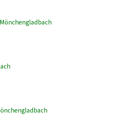
ik Mönchengladbach
bach
 Mönchengladbach