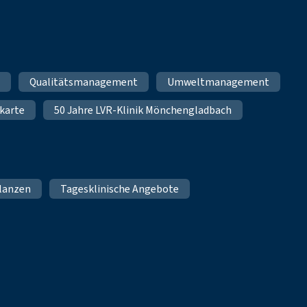
m
Qualitätsmanagement
Umweltmanagement
karte
50 Jahre LVR-Klinik Mönchengladbach
lanzen
Tagesklinische Angebote