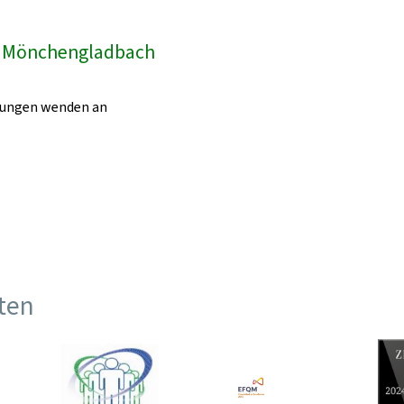
k Mönchengladbach
egungen wenden an
ften