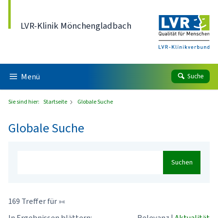
Direkt zum Inhalt
LVR-Klinik Mönchengladbach
Menü
Suche
Sie sind hier:
Startseite
Globale Suche
Globale Suche
Suchen
169 Treffer für »«
In Ergebnissen blättern:
Relevanz
|
Aktualität