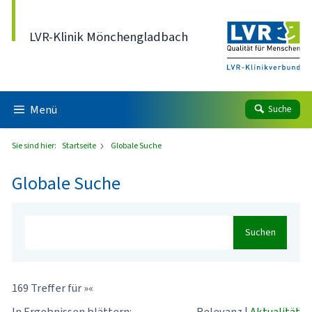
Direkt zum Inhalt
LVR-Klinik Mönchengladbach
Menü
Suche
Sie sind hier:
Startseite
Globale Suche
Globale Suche
Suchen
169 Treffer für »«
In Ergebnissen blättern:
Relevanz
|
Aktualität