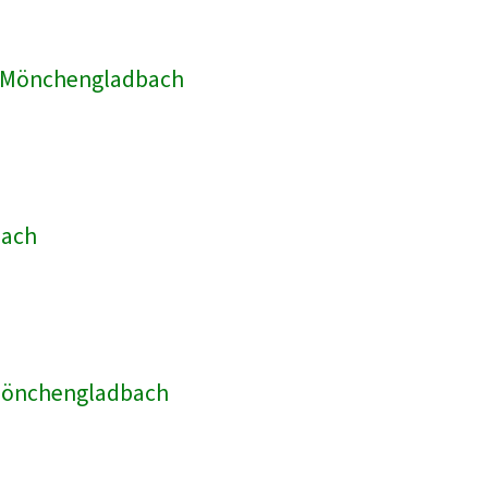
ik Mönchengladbach
bach
 Mönchengladbach