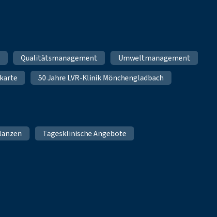
m
Qualitätsmanagement
Umweltmanagement
karte
50 Jahre LVR-Klinik Mönchengladbach
lanzen
Tagesklinische Angebote