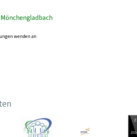
k Mönchengladbach
egungen wenden an
ften