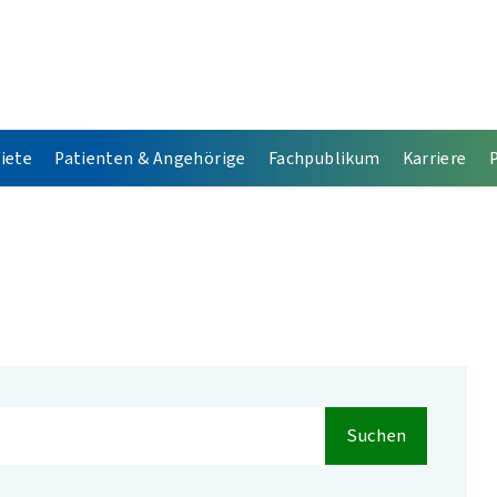
iete
Patienten & Angehörige
Fachpublikum
Karriere
Suchen