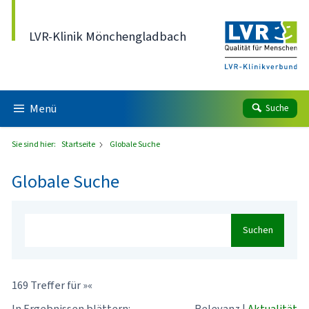
Direkt zum Inhalt
LVR-Klinik Mönchengladbach
Menü
Suche
Sie sind hier:
Startseite
Globale Suche
Globale Suche
Suchen
169 Treffer für »«
In Ergebnissen blättern:
Relevanz
|
Aktualität