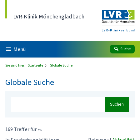
Direkt zum Inhalt
LVR-Klinik Mönchengladbach
Menü
Suche
Sie sind hier:
Startseite
Globale Suche
Globale Suche
Suchen
169 Treffer für »«
In Ergebnissen blättern:
Relevanz
|
Aktualität