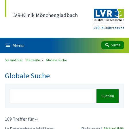
Direkt zum Inhalt
LVR-Klinik Mönchengladbach
Menü
Suche
Sie sind hier:
Startseite
Globale Suche
Globale Suche
Suchen
169 Treffer für »«
In Ergebnissen blättern:
Relevanz
|
Aktualität