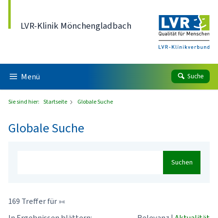
Direkt zum Inhalt
LVR-Klinik Mönchengladbach
Menü
Suche
Sie sind hier:
Startseite
Globale Suche
Globale Suche
Suchen
169 Treffer für »«
In Ergebnissen blättern:
Relevanz
|
Aktualität