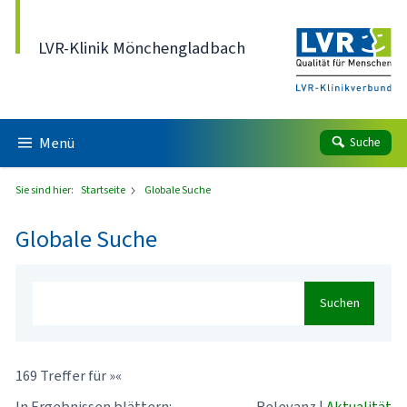
Direkt zum Inhalt
LVR-Klinik Mönchengladbach
Menü
Suche
Sie sind hier:
Startseite
Globale Suche
Globale Suche
Suchen
169 Treffer für »«
In Ergebnissen blättern:
Relevanz
|
Aktualität