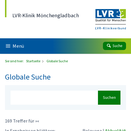
Direkt zum Inhalt
LVR-Klinik Mönchengladbach
Menü
Suche
Sie sind hier:
Startseite
Globale Suche
Globale Suche
Suchen
169 Treffer für »«
In Ergebnissen blättern:
Relevanz
|
Aktualität