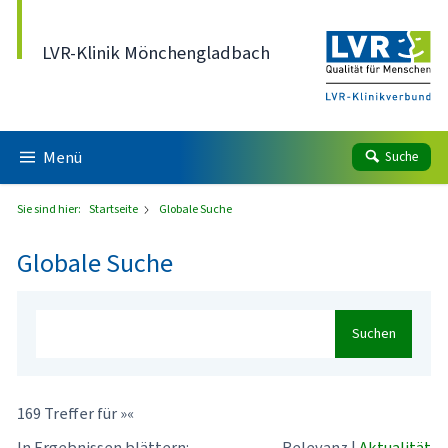
Direkt zum Inhalt
LVR-Klinik Mönchengladbach
Menü
Suche
Sie sind hier:
Startseite
Globale Suche
Globale Suche
Suchen
169 Treffer für »«
In Ergebnissen blättern:
Relevanz
|
Aktualität