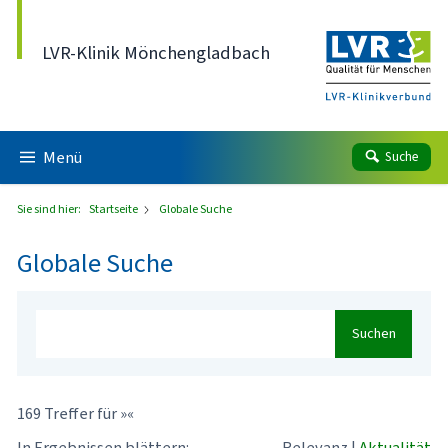
Direkt zum Inhalt
LVR-Klinik Mönchengladbach
Menü
Suche
Sie sind hier:
Startseite
Globale Suche
Globale Suche
Suchen
169 Treffer für »«
In Ergebnissen blättern:
Relevanz
|
Aktualität