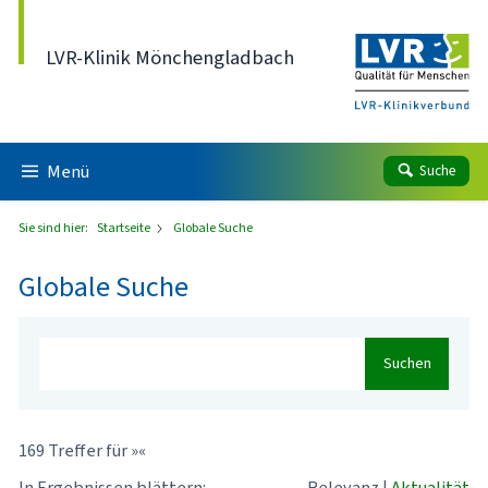
Direkt zum Inhalt
LVR-Klinik Mönchengladbach
Menü
Suche
Sie sind hier:
Startseite
Globale Suche
Globale Suche
Suchen
169 Treffer für »«
In Ergebnissen blättern:
Relevanz
|
Aktualität