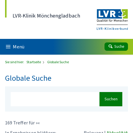
Direkt zum Inhalt
LVR-Klinik Mönchengladbach
Menü
Suche
Sie sind hier:
Startseite
Globale Suche
Globale Suche
Suchen
169 Treffer für »«
In Ergebnissen blättern:
Relevanz
|
Aktualität