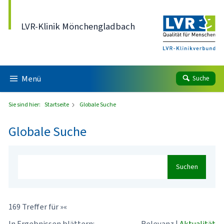
Direkt zum Inhalt
LVR-Klinik Mönchengladbach
Menü
Suche
Sie sind hier:
Startseite
Globale Suche
Globale Suche
Suchen
169 Treffer für »«
In Ergebnissen blättern:
Relevanz
|
Aktualität