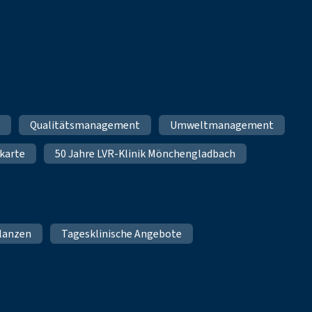
m
Qualitätsmanagement
Umweltmanagement
karte
50 Jahre LVR-Klinik Mönchengladbach
lanzen
Tagesklinische Angebote