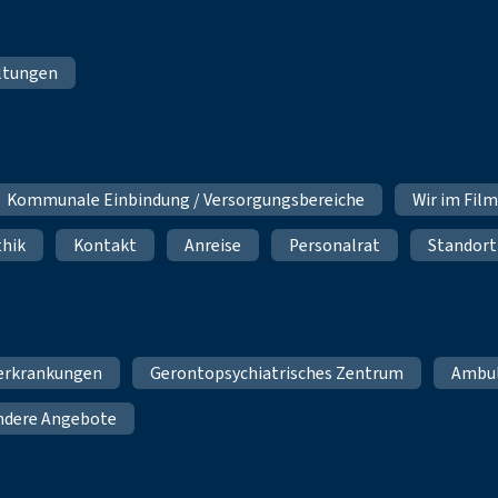
ltungen
Kommunale Einbindung / Versorgungsbereiche
Wir im Fil
thik
Kontakt
Anreise
Personalrat
Standort
erkrankungen
Gerontopsychiatrisches Zentrum
Ambu
ndere Angebote