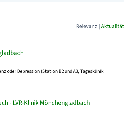
Relevanz
|
Aktualität
ngladbach
z oder Depression (Station B2 und A3, Tagesklinik
bach - LVR-Klinik Mönchengladbach