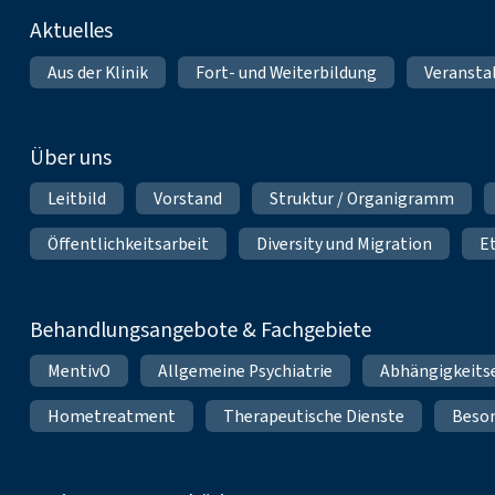
Fußnavigation
Aktuelles
Aus der Klinik
Fort- und Weiterbildung
Veransta
Über uns
Leitbild
Vorstand
Struktur / Organigramm
Öffentlichkeitsarbeit
Diversity und Migration
E
Behandlungsangebote & Fachgebiete
MentivO
Allgemeine Psychiatrie
Abhängigkeits
Hometreatment
Therapeutische Dienste
Beso