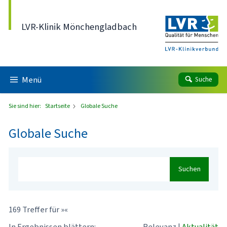
Direkt zum Inhalt
LVR-Klinik Mönchengladbach
Menü
Suche
Sie sind hier:
Startseite
Globale Suche
Globale Suche
Suchen
169 Treffer für »«
In Ergebnissen blättern:
Relevanz
|
Aktualität