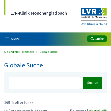
Direkt zum Inhalt
LVR-Klinik Mönchengladbach
Menü
Suche
Sie sind hier:
Startseite
Globale Suche
Globale Suche
Suchen
169 Treffer für »«
In Ergebnissen blättern:
Relevanz
|
Aktualität