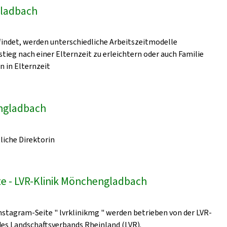
gladbach
indet, werden unterschiedliche Arbeitszeitmodelle
ieg nach einer Elternzeit zu erleichtern oder auch Familie
n in Elternzeit
engladbach
liche Direktorin
e - LVR-Klinik Mönchengladbach
nstagram-Seite " lvrklinikmg " werden betrieben von der LVR-
 des Landschaftsverbands Rheinland (LVR).