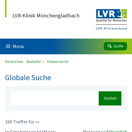
Direkt zum Inhalt
LVR-Klinik Mönchengladbach
Menü
Suche
Sie sind hier:
Startseite
Globale Suche
Globale Suche
Suchen
169 Treffer für »«
In Ergebnissen blättern:
Relevanz
|
Aktualität