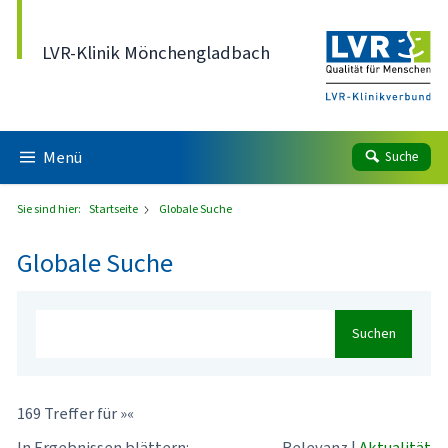
Direkt zum Inhalt
LVR-Klinik Mönchengladbach
Menü
Suche
Sie sind hier:
Startseite
Globale Suche
Globale Suche
Suchen
169 Treffer für »«
In Ergebnissen blättern:
Relevanz
|
Aktualität