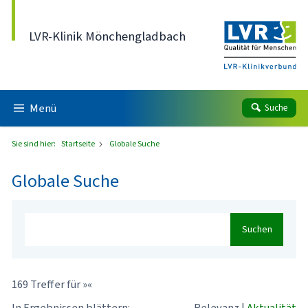
Direkt zum Inhalt
LVR-Klinik Mönchengladbach
Menü
Suche
Sie sind hier:
Startseite
Globale Suche
Globale Suche
Suchen
169 Treffer für »«
In Ergebnissen blättern:
Relevanz
|
Aktualität