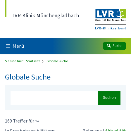
Direkt zum Inhalt
LVR-Klinik Mönchengladbach
Menü
Suche
Sie sind hier:
Startseite
Globale Suche
Globale Suche
Suchen
169 Treffer für »«
In Ergebnissen blättern:
Relevanz
|
Aktualität