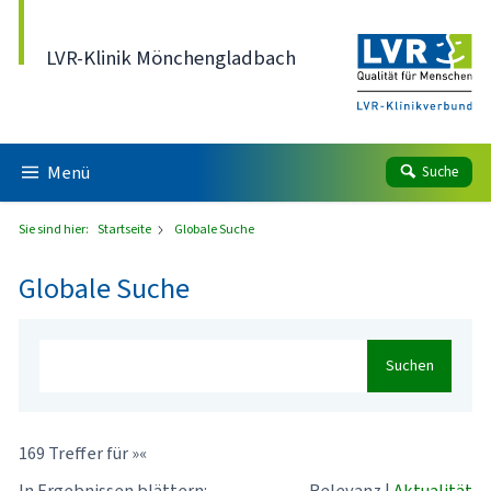
Direkt zum Inhalt
LVR-Klinik Mönchengladbach
Menü
Suche
Sie sind hier:
Startseite
Globale Suche
Globale Suche
Suchen
169 Treffer für »«
In Ergebnissen blättern:
Relevanz
|
Aktualität