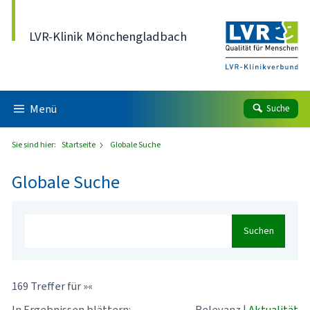
Direkt zum Inhalt
LVR-Klinik Mönchengladbach
Menü
Suche
Sie sind hier:
Startseite
Globale Suche
Globale Suche
Suchen
169 Treffer für »«
In Ergebnissen blättern:
Relevanz
|
Aktualität