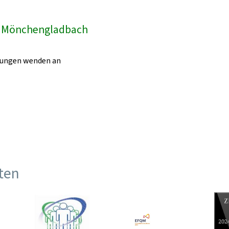
k Mönchengladbach
egungen wenden an
ften