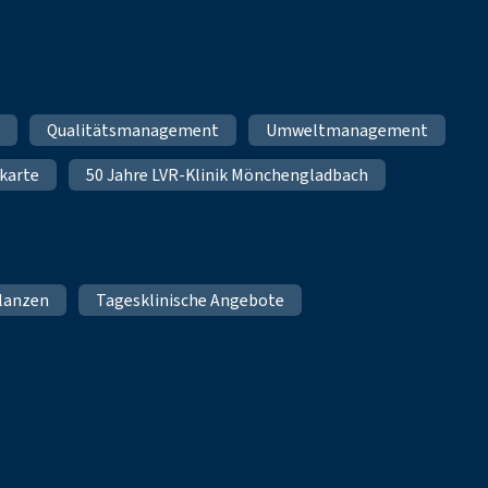
m
Qualitätsmanagement
Umweltmanagement
karte
50 Jahre LVR-Klinik Mönchengladbach
lanzen
Tagesklinische Angebote