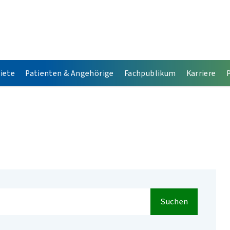
iete
Patienten & Angehörige
Fachpublikum
Karriere
Suchen