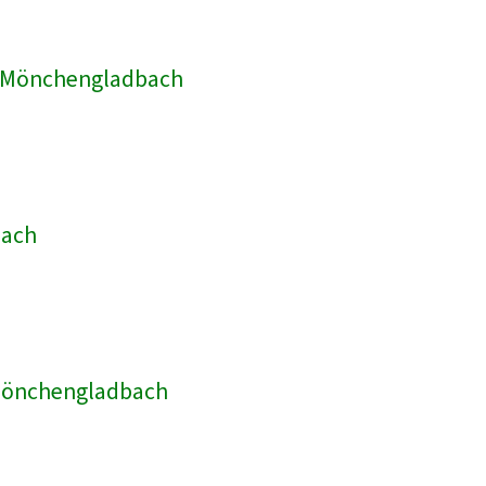
ik Mönchengladbach
bach
 Mönchengladbach