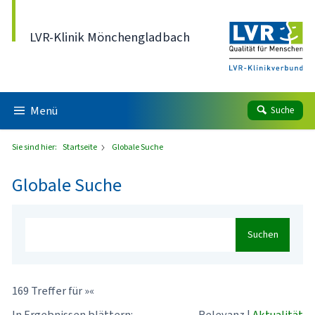
Direkt zum Inhalt
LVR-Klinik Mönchengladbach
Menü
Suche
Sie sind hier:
Startseite
Globale Suche
Globale Suche
Suchen
169 Treffer für »«
In Ergebnissen blättern:
Relevanz
|
Aktualität