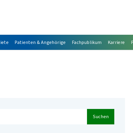
iete
Patienten & Angehörige
Fachpublikum
Karriere
Suchen