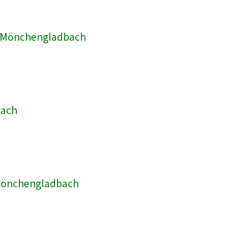
ik Mönchengladbach
bach
 Mönchengladbach