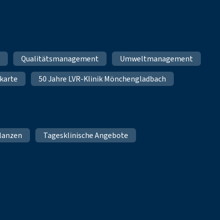
m
Qualitätsmanagement
Umweltmanagement
karte
50 Jahre LVR-Klinik Mönchengladbach
lanzen
Tagesklinische Angebote