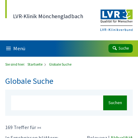
Direkt zum Inhalt
LVR-Klinik Mönchengladbach
Menü
Suche
Sie sind hier:
Startseite
Globale Suche
Globale Suche
Suchen
169 Treffer für »«
In Ergebnissen blättern:
Relevanz
|
Aktualität