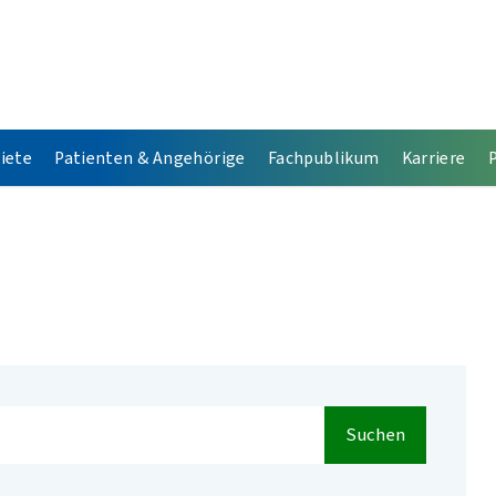
iete
Patienten & Angehörige
Fachpublikum
Karriere
Suchen