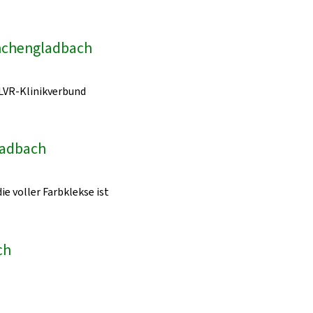
önchengladbach
LVR-Klinikverbund
ladbach
ie voller Farbklekse ist
ch