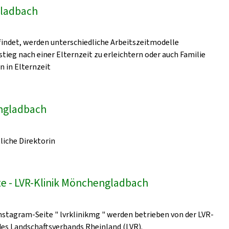
gladbach
indet, werden unterschiedliche Arbeitszeitmodelle
ieg nach einer Elternzeit zu erleichtern oder auch Familie
n in Elternzeit
engladbach
liche Direktorin
e - LVR-Klinik Mönchengladbach
nstagram-Seite " lvrklinikmg " werden betrieben von der LVR-
 des Landschaftsverbands Rheinland (LVR).