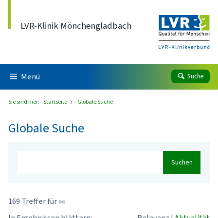
Direkt zum Inhalt
LVR-Klinik Mönchengladbach
Menü
Suche
Sie sind hier:
Startseite
Globale Suche
Globale Suche
Suchen
169 Treffer für »«
In Ergebnissen blättern:
Relevanz
|
Aktualität