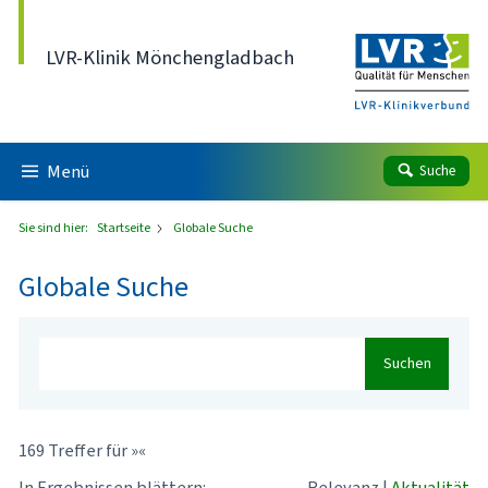
Direkt zum Inhalt
LVR-Klinik Mönchengladbach
Menü
Suche
Sie sind hier:
Startseite
Globale Suche
Globale Suche
Suchen
169 Treffer für »«
In Ergebnissen blättern:
Relevanz
|
Aktualität