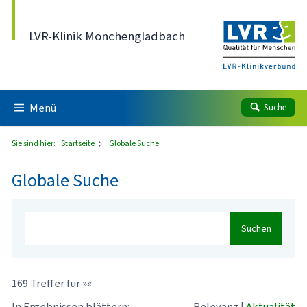
Direkt zum Inhalt
LVR-Klinik Mönchengladbach
Menü
Suche
Sie sind hier:
Startseite
Globale Suche
Globale Suche
Suchen
169 Treffer für »«
In Ergebnissen blättern:
Relevanz
|
Aktualität