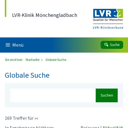
Direkt zum Inhalt
LVR-Klinik Mönchengladbach
Menü
Suche
Sie sind hier:
Startseite
Globale Suche
Globale Suche
Suchen
169 Treffer für »«
In Ergebnissen blättern:
Relevanz
|
Aktualität